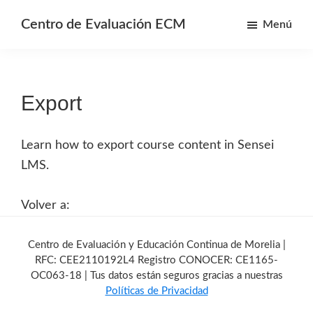
Saltar
Saltar
Centro de Evaluación ECM
Menú
al
a
Centro
contenido
la
de
principal
barra
Evaluación
lateral
Export
y
primaria
Educación
continua
Learn how to export course content in Sensei
de
LMS.
Morelia
Volver a:
Barra
lateral
Centro de Evaluación y Educación Continua de Morelia |
RFC: CEE2110192L4 Registro CONOCER: CE1165-
primaria
OC063-18 | Tus datos están seguros gracias a nuestras
Políticas de Privacidad