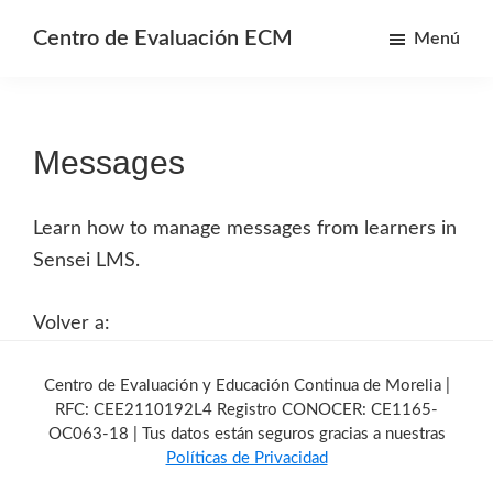
Saltar
Saltar
Centro de Evaluación ECM
Menú
al
a
Centro
contenido
la
de
principal
barra
Evaluación
lateral
Messages
y
primaria
Educación
continua
Learn how to manage messages from learners in
de
Sensei LMS.
Morelia
Volver a:
Barra
lateral
Centro de Evaluación y Educación Continua de Morelia |
RFC: CEE2110192L4 Registro CONOCER: CE1165-
primaria
OC063-18 | Tus datos están seguros gracias a nuestras
Políticas de Privacidad