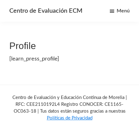
Saltar
Centro de Evaluación ECM
Menú
al
Centro
contenido
de
principal
Evaluación
Profile
y
Educación
[learn_press_profile]
continua
de
Morelia
Centro de Evaluación y Educación Continua de Morelia |
RFC: CEE2110192L4 Registro CONOCER: CE1165-
OC063-18 | Tus datos están seguros gracias a nuestras
Políticas de Privacidad