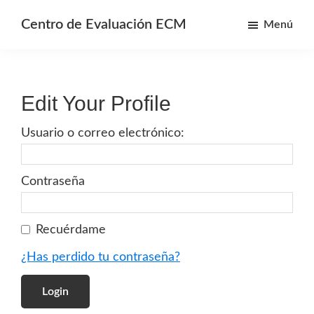
Saltar
Centro de Evaluación ECM
Menú
al
Centro
contenido
de
principal
Evaluación
Edit Your Profile
y
Educación
Usuario o correo electrónico:
continua
de
Contraseña
Morelia
Recuérdame
¿Has perdido tu contraseña?