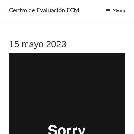
Saltar
Centro de Evaluación ECM
Menú
al
Centro
contenido
de
principal
Evaluación
15 mayo 2023
y
Educación
continua
de
Morelia